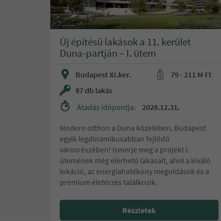
Egyéb
Új építésű lakások a 11. kerület
Duna-partján – I. ütem
Budapest XI.ker.
79 - 211 M Ft
87 db lakás
Átadás időpontja:
2028.12.31.
Modern otthon a Duna közelében, Budapest
egyik legdinamikusabban fejlődő
városrészében! Ismerje meg a projekt I.
ütemének még elérhető lakásait, ahol a kiváló
lokáció, az energiahatékony megoldások és a
prémium életérzés találkozik.
Részletek