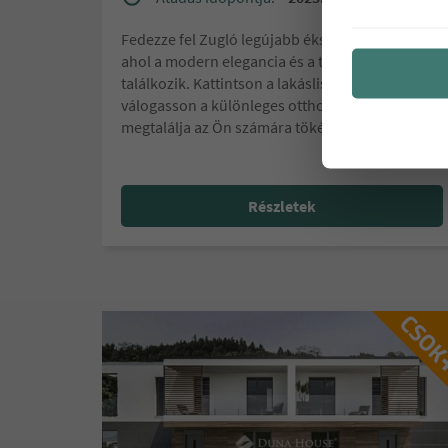
Fedezze fel Zugló legújabb ékszerdobozát –
ahol a modern elegancia és a természet
találkozik. Kattintson a lakáslistára, és
válogasson a különleges otthonok közül, hogy
megtalálja az Ön számára tökéletes választást!
Részletek