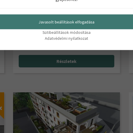
Budapest 14. kerületének központjában, Zugló
szívében épül ez a kiemelkedő lakópark, amely
Javasolt beállítások elfogadása
modern és fiatalos otthonokat kínál korszerű és
fenntartható megoldásokkal a leendő
Sütibeállítások módosítása
vásárlóknak.
Adatvédelmi nyilatkozat
Részletek