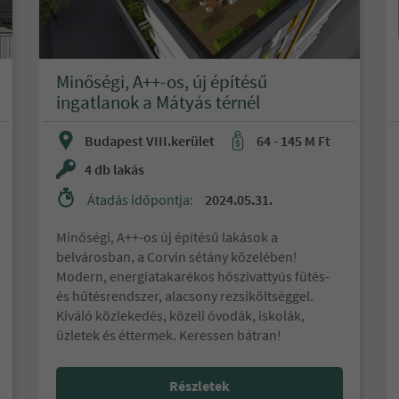
Minőségi, A++-os, új építésű
ingatlanok a Mátyás térnél
Budapest VIII.kerület
64 - 145 M Ft
4 db lakás
Átadás időpontja:
2024.05.31.
Minőségi, A++-os új építésű lakások a
belvárosban, a Corvin sétány közelében!
Modern, energiatakarékos hőszivattyús fűtés-
és hűtésrendszer, alacsony rezsiköltséggel.
Kiváló közlekedés, közeli óvodák, iskolák,
üzletek és éttermek. Keressen bátran!
Részletek