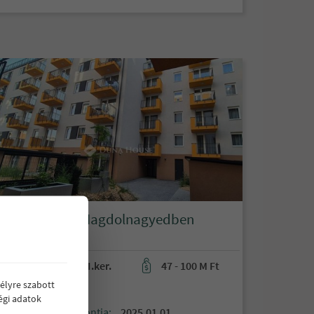
Új lakások a Magdolnagyedben
Budapest VIII.ker.
47 - 100 M Ft
élyre szabott
35 db lakás
égi adatok
Átadás időpontja:
2025.01.01.