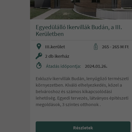
Egyedülálló Ikervillák Budán, a III.
Kerületben
III.kerület
265 - 265 M Ft
2 db ikerház
Átadás időpontja:
2024.01.26.
Exkluzív ikervillák Budán, lenyűgöző természeti
környezetben. Kiváló elhelyezkedés, közel a
belvároshoz és számos kikapcsolódási
lehetőség. Egyedi tervezés, látványos építészeti
megoldások, 3 szintes otthonok .
Részletek