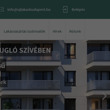
info@ujlakasbudapest.hu
Belépés
Lakásvásárlás tudnivalók
Hírek
Rólunk
el
l