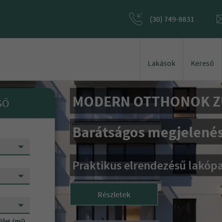
(30) 749-8831
Lakások
Kereső
Camel32
SŐ
Kiváló elhelyezkedéss
Lenyűgöző benapozottságga
Szuper lakások
Részletek
ület (m²)