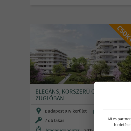
ELEGÁNS, KORSZERŰ OTTHONOK
ZUGLÓBAN
Budapest XIV.kerület
117 - 216 M Ft
Mi és partne
7 db lakás
hirdetése
Átadás időpontja:
2025.12.31.