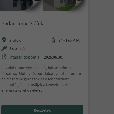
Budai Home Siófok
Siófok
74 - 170 M Ft
3 db lakás
Átadás időpontja:
2025.06.30.
A Budai Home egy exkluzív, háromszintes
társasház Siófok központjában, ahol a modern
építészeti megoldások és a fenntartható
technológiák biztosítják a kényelmes és
energiatakarékos életet.
Részletek