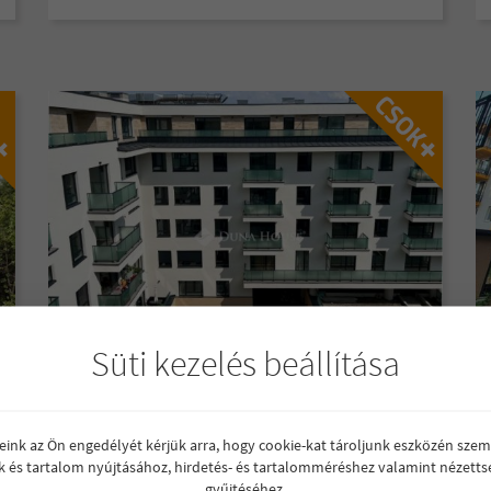
MODERN OTTHONOK ZUGLÓ
Süti kezelés beállítása
SZÍVÉBEN
Budapest XIV.kerület
80 - 210 M Ft
reink az Ön engedélyét kérjük arra, hogy cookie-kat tároljunk eszközén szem
13 db lakás
k és tartalom nyújtásához, hirdetés- és tartalomméréshez valamint nézetts
Átadás időpontja:
2026.03.31.
gyűjtéséhez.