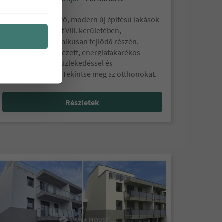
Azonnal költözhető, modern új építésű lakások
eladók a Budapest VIII. kerületében,
Józsefváros dinamikusan fejlődő részén.
Igényesen berendezett, energiatakarékos
otthonok kiváló közlekedéssel és
infrastruktúrával. Tekintse meg az otthonokat.
Részletek