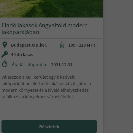
Eladó lakások Angyalföld modern
lakóparkjában
Budapest XIII.ker.
109 - 218 M Ft
49 db lakás
Átadás időpontja:
2021.12.31.
Válasszon a XIII. kerület egyik kedvelt
lakóparkjában elérhető lakások közül, ahol a
modern környezet és a kiváló elhelyezkedés
találkozik a kényelmes városi élettel.
Részletek