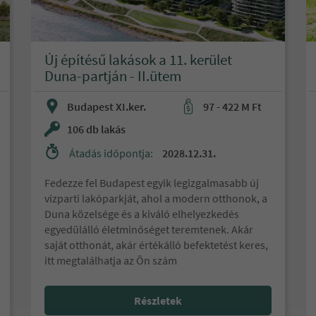
Új építésű lakások a 11. kerület
Duna-partján - II.ütem
Budapest XI.ker.
97 - 422 M Ft
106 db lakás
Átadás időpontja:
2028.12.31.
Fedezze fel Budapest egyik legizgalmasabb új
vízparti lakóparkját, ahol a modern otthonok, a
Duna közelsége és a kiváló elhelyezkedés
egyedülálló életminőséget teremtenek. Akár
saját otthonát, akár értékálló befektetést keres,
itt megtalálhatja az Ön szám
Részletek