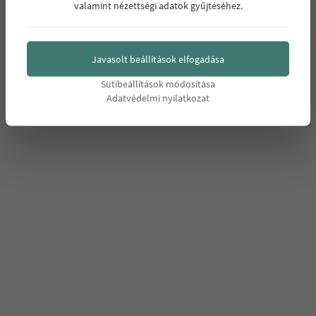
valamint nézettségi adatok gyűjtéséhez.
Javasolt beállítások elfogadása
Sütibeállítások módosítása
Adatvédelmi nyilatkozat