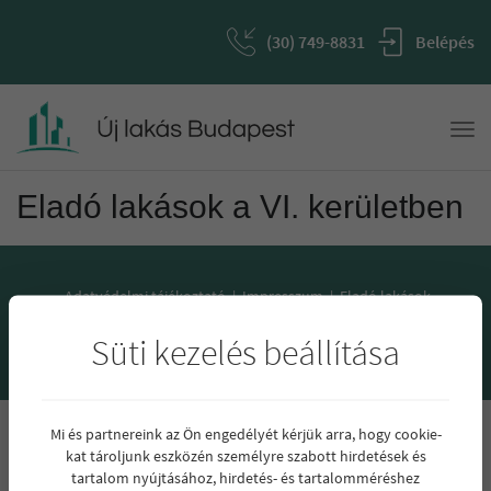
(30) 749-8831
Belépés
Togg
navi
Eladó lakások a VI. kerületben
Adatvédelmi tájékoztató
|
Impresszum
|
Eladó lakások
Debrecenben
Süti kezelés beállítása
Minden jog fenntartva © 2026 Új Lakás Budapest
Mi és partnereink az Ön engedélyét kérjük arra, hogy cookie-
kat tároljunk eszközén személyre szabott hirdetések és
tartalom nyújtásához, hirdetés- és tartalomméréshez