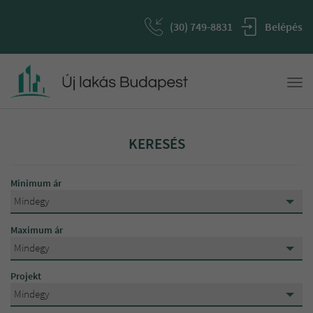
(30) 749-8831
Belépés
Togg
navi
KERESÉS
Minimum ár
Mindegy
Mindegy
Maximum ár
15 000 000 Ft
Mindegy
Mindegy
20 000 000 Ft
Projekt
15 000 000 Ft
Mindegy
25 000 000 Ft
Mindegy