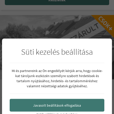
Süti kezelés beállítása
Mi és partnereink az Ön engedélyét kérjük arra, hogy cookie-
kat tároljunk eszközén személyre szabott hirdetések és
tartalom nyújtásához, hirdetés- és tartalomméréshez
Eladó lakások Budapest IV. kerületében, Újpest
valamint nézettségi adatok gyűjtéséhez.
kedvelt részén
Budapest IV.ker.
Javasolt beállítások elfogadása
0 - 0 M Ft