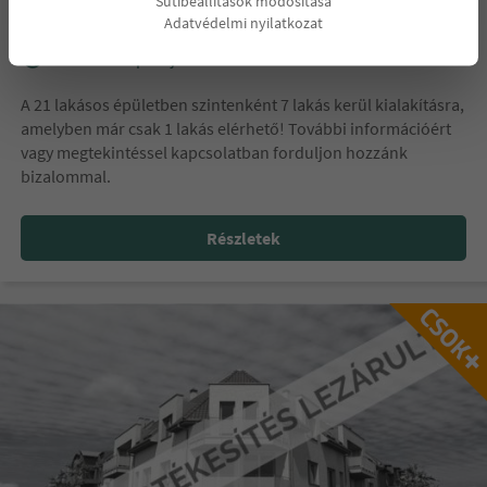
Sütibeállítások módosítása
Minden ingatlan elkelt.
Adatvédelmi nyilatkozat
Átadás időpontja:
2020.12.31.
A 21 lakásos épületben szintenként 7 lakás kerül kialakításra,
amelyben már csak 1 lakás elérhető! További információért
vagy megtekintéssel kapcsolatban forduljon hozzánk
bizalommal.
Részletek