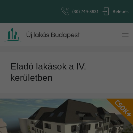
(30) 749-8831
Belépés
Togg
navi
Eladó lakások a IV.
kerületben