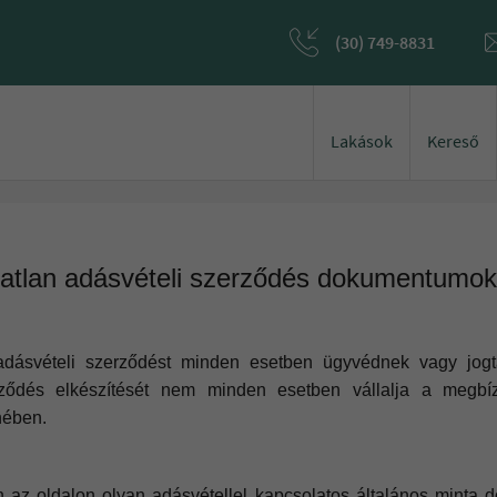
(30) 749-8831
Lakások
Kereső
gatlan adásvételi szerződés dokumentumok
dásvételi szerződést minden esetben ügyvédnek vagy jogt
ződés elkészítését nem minden esetben vállalja a megbí
nében.
 az oldalon olyan adásvétellel kapcsolatos általános minta 