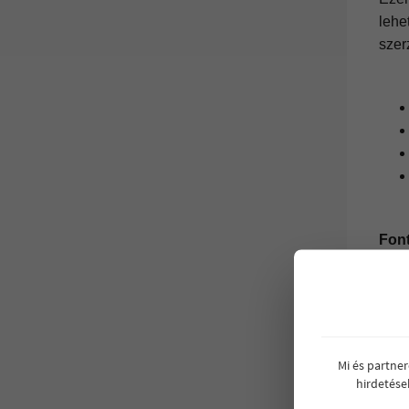
lehe
szer
Fon
Az a
inga
Mi és partne
hirdetése
Letö