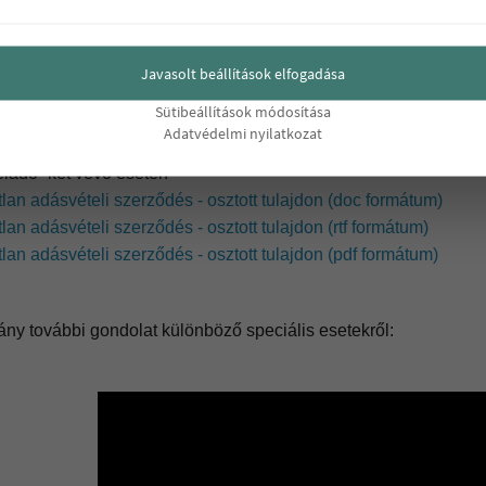
eladó - egy vevő esetén
tlan adásvételi szerződés minta (doc formátum)
tlan adásvételi szerződés minta (rtf formátum)
Javasolt beállítások elfogadása
tlan adásvételi szerződés minta (pdf formátum)
Sütibeállítások módosítása
Adatvédelmi nyilatkozat
eladó -két vevő esetén
tlan adásvételi szerződés - osztott tulajdon (
doc formátum)
tlan adásvételi szerződés - osztott tulajdon (
rtf formátum)
tlan adásvételi szerződés - osztott tulajdon (
pdf formátum)
ny további gondolat különböző speciális esetekről: