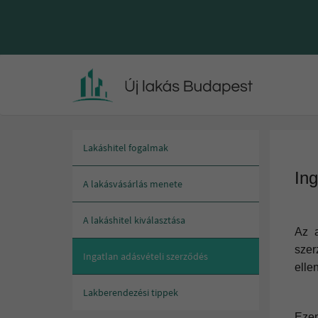
Lakáshitel fogalmak
In
A lakásvásárlás menete
A lakáshitel kiválasztása
Az a
szer
Ingatlan adásvételi szerződés
elle
Lakberendezési tippek
Ezen