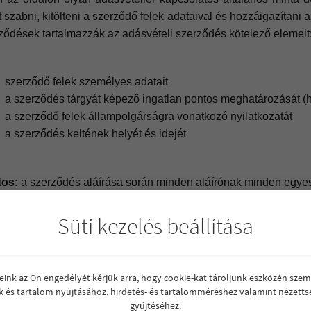
t szabni, kitölteni a szerződő felek adataival és hozzáigazítani a
ződések tartalmazzák az adásvételi szerződés kötelező elemeit
szerződő felek személyes adatait
a szerződés tárgyát képező ingatlan pontos meghatározását (
a szerződő felek állampolgárságra vonatkozó nyilatkozatát
a szerződés keltének helyét és idejét
tos:
a szerződés aláírása során minden aláírónak minden egyes o
Süti kezelés beállítása
lábbi letölthető szerződésminták között megtalálható osztott tul
tlanügylet szerződése, valamint szimpla, egy eladó - egy vevő
reink az Ön engedélyét kérjük arra, hogy cookie-kat tároljunk eszközén szem
k és tartalom nyújtásához, hirdetés- és tartalomméréshez valamint nézetts
ltés:
gyűjtéséhez.