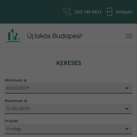
(30) 749-8831
Belépés
Togg
navi
KERESÉS
Minimum ár
60 000 000 Ft
Mindegy
Maximum ár
15 000 000 Ft
70 000 000 Ft
Mindegy
20 000 000 Ft
Projekt
15 000 000 Ft
Mindegy
25 000 000 Ft
Mindegy