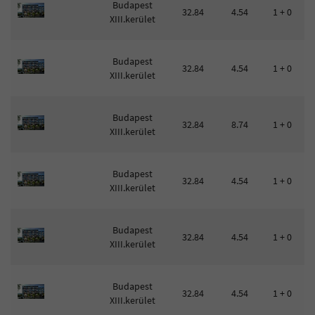
Angyalföldi társasház
Budapest
32.84
4.54
1 + 0
XIII.kerület
Újpest 9 lakásos
K-74
Budapest
32.84
4.54
1 + 0
XIII.kerület
Budapest
Üllői út 6 lakásos
32.84
8.74
1 + 0
XIII.kerület
Zugló 4 lakásos
Budapest
Királyvölgyi Ház
32.84
4.54
1 + 0
XIII.kerület
Modern társasház a 13. kerület szívében
Budapest
Remetehegyen panorámás lakások
32.84
4.54
1 + 0
XIII.kerület
Budapest
32.84
4.54
1 + 0
Népliget prémium lakások
XIII.kerület