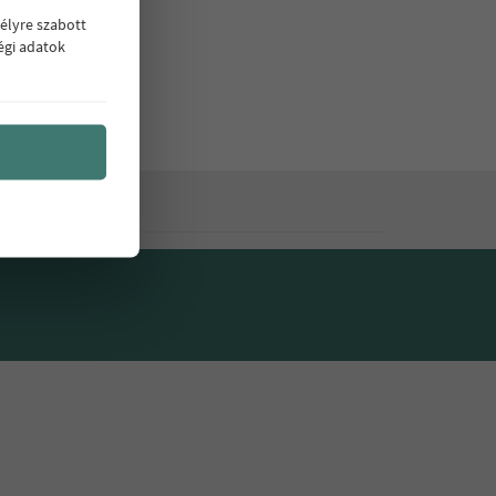
2 szoba
élyre szabott
Sorház
égi adatok
3 szoba
Ikerház
4 vagy annál több szoba
Iroda
rk