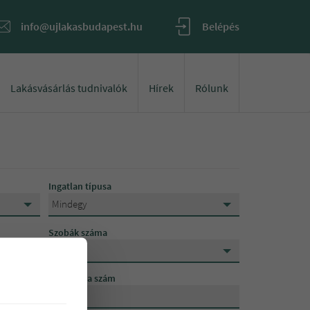
info@ujlakasbudapest.hu
Belépés
Lakásvásárlás tudnivalók
Hírek
Rólunk
Ingatlan típusa
Mindegy
Mindegy
Szobák száma
Lakás
Mindegy
Mindegy
Üzlet
Referencia szám
1 szoba
Családi ház