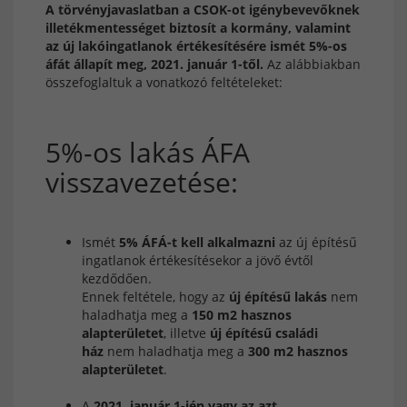
A törvényjavaslatban a CSOK-ot igénybevevőknek
illetékmentességet biztosít a kormány, valamint
az új lakóingatlanok értékesítésére ismét 5%-os
áfát állapít meg, 2021. január 1-től.
Az alábbiakban
összefoglaltuk a vonatkozó feltételeket:
5%-os lakás ÁFA
visszavezetése:
Ismét
5% ÁFÁ-t kell alkalmazni
az új építésű
ingatlanok értékesítésekor a jövő évtől
kezdődően.
Ennek feltétele, hogy az
új építésű lakás
nem
haladhatja meg a
150 m2 hasznos
alapterületet
, illetve
új építésű családi
ház
nem haladhatja meg a
300 m2 hasznos
alapterületet
.
A
2021. január 1-jén vagy az azt