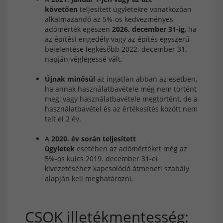
követően
teljesített ügyletekre vonatkozóan
alkalmazandó az 5%-os kedvezményes
adómérték egészen
2026. december 31-ig
, ha
az építési engedély vagy az építés egyszerű
bejelentése legkésőbb 2022. december 31.
napján véglegessé vált.
Újnak minősül
az ingatlan abban az esetben,
ha annak használatbavétele még nem történt
meg, vagy használatbavétele megtörtént, de a
használatbavétel és az értékesítés között nem
telt el 2 év.
A
2020. év során teljesített
ügyletek
esetében az adómértéket még az
5%-os kulcs 2019. december 31-ei
kivezetéséhez kapcsolódó átmeneti szabály
alapján kell meghatározni.
CSOK illetékmentesség: