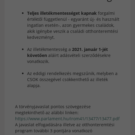
Teljes illetékmentességet kapnak
forgalmi
értéktől függetlenül - egyaránt új- és használt
ingatlan esetén-, azon gyermekes családok,
akik igénybe veszik a családi otthonteremtési
kedvezményt.
Az illetékmentesség a
2021. január 1-jét
követően
aláírt adásvételi szerződésekre
vonatkozik.
Az eddigi rendelkezés megszűnik, melyben a
CSOK összegével csökkenthető az illeték
alapja.
A törvényjavaslat pontos szövegezése
megtekinthető az alábbi linken:
https://www.parlament.hu/irom41/13477/13477.pdf
A javaslat elfogadására illetve az otthonteremtési
program további 3 pontjára vonatkozó