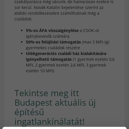
szabályozásra még várunk, de hamarosan ezekre is
sor kerül. Novák Katalin bejelentése szerint az
alábbi rendelkezésekre számíthatnak még a
családok:
5%-os ÁFA visszaigénylése
a CSOK-ot
igénybevevők számára
50%-os felújítási támogatás
(max 3 MFt-ig)
gyermekes családok részére
többgenerációs családi ház kialakítására
igényelhető támogatás
(1 gyermek esetén 0,6
MFt, 2 gyermek esetén 2,6 MFt, 3 gyermek
esetén 10 MFt)
Tekintse meg itt
Budapest aktuális új
építésű
ingatlankínálatát!