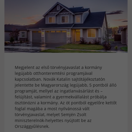
Megjelent az első törvényjavaslat a kormány
legújabb otthonteremtési programjával
kapcsolatban. Novák Katalin sajtótájékoztatón
jelentette be Magyarország legújabb, 5 pontból álló
programját, mellyel az ingatlanvásárlást és –
felújítást, valamint a gyermekvállalást próbálja
ösztönözni a kormány. Az öt pontból egyelőre kettőt
foglal magába a most nyilvánossá vált
törvényjavaslat, melyet Semjén Zsolt
miniszterelnök-helyettes nyújtott be az
Országgyűlésnek.