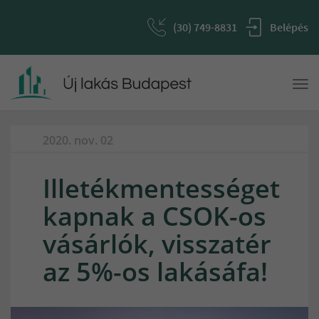
(30) 749-8831
Belépés
Togg
navi
2020. nov. 02
Illetékmentességet
kapnak a CSOK-os
vásárlók, visszatér
az 5%-os lakásáfa!