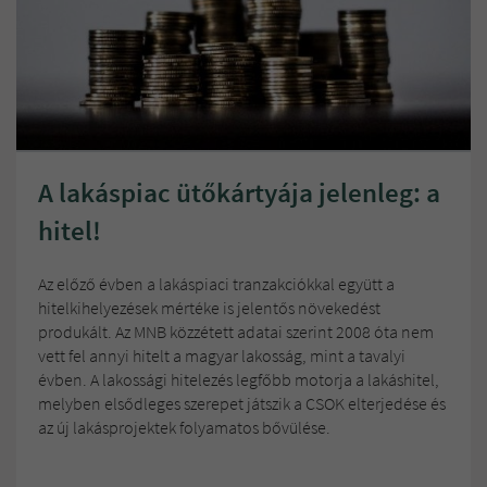
A lakáspiac ütőkártyája jelenleg: a
hitel!
Az előző évben a lakáspiaci tranzakciókkal együtt a
hitelkihelyezések mértéke is jelentős növekedést
produkált. Az MNB közzétett adatai szerint 2008 óta nem
vett fel annyi hitelt a magyar lakosság, mint a tavalyi
évben. A lakossági hitelezés legfőbb motorja a lakáshitel,
melyben elsődleges szerepet játszik a CSOK elterjedése és
az új lakásprojektek folyamatos bővülése.