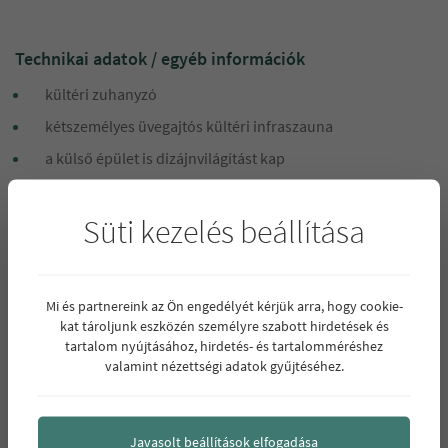
Technikai adatok / egyéb információk
kültéri zuhanyzó
kétszemélyes üvegajtós kültéri infraszauna
a külső épület is dizájnvilágítást kap
lakásonként 3x25A áramellátás
Süti kezelés beállítása
internet és kábel TV előkészítés
a bejárati és teraszajtóknál nyitásérzékelő riasztó
előkészítés
Mi és partnereink az Ön engedélyét kérjük arra, hogy cookie-
videó kaputelefon, beléptetőrendszer
kat tároljunk eszközén személyre szabott hirdetések és
opcionális autótöltő kiépítés
tartalom nyújtásához, hirdetés- és tartalomméréshez
valamint nézettségi adatok gyűjtéséhez.
CO érzékelő és tűzjelző rendszer
fűtött garázslejáró
automatikus jelzőlámpás forgalomirányító rendszer
Javasolt beállítások elfogadása