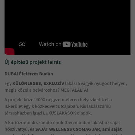
Új építésű projekt leírás
DUBAI Életérzés Budán
Egy
KÜLÖNLEGES, EXKLUZÍV
lakásra vágyik nyugodt helyen,
mégis közel a belvároshoz? MEGTALÁLTA!
A projekt közel 4000 négyzetméteren helyezkedik el a
II.kerület egyik közkedvelt utcájában. Kis lakásszámú
társasházban igazi LUXUSLAKÁSOK eladók.
A kuriózumnak számító épületben minden lakáshoz saját
hőszivattyú, és
SAJÁT WELLNESS CSOMAG JÁR
,
ami saját