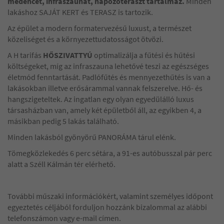
medencét, infraszaunát, napozóteraszt tartalmaz.
Minden
lakáshoz SAJÁT KERT és TERASZ is tartozik.
Az épület a modern formatervezésű luxust, a természet
közeliséget és a környezettudatosságot ötvözi.
A H tarifás
HŐSZIVATTYÚ
optimalizálja a fűtési és hűtési
költségeket, míg az infraszauna lehetővé teszi az egészséges
életmód fenntartását. Padlófűtés és mennyezethűtés is van a
lakásokban illetve erősárammal vannak felszerelve. Hő- és
hangszigeteltek. Az ingatlan egy olyan egyedülálló luxus
társasházban van, amely két épületből áll, az egyikben 4, a
másikban pedig 5 lakás található.
Minden lakásból gyönyörű PANORÁMA tárul elénk.
Tömegközlekedés 6 perc sétára, a 91-es autóbusszal pár perc
alatt a Széll Kálmán tér elérhető.
További műszaki információkért, valamint személyes időpont
egyeztetés céljából forduljon hozzánk bizalommal az alábbi
telefonszámon vagy e-mail címen.