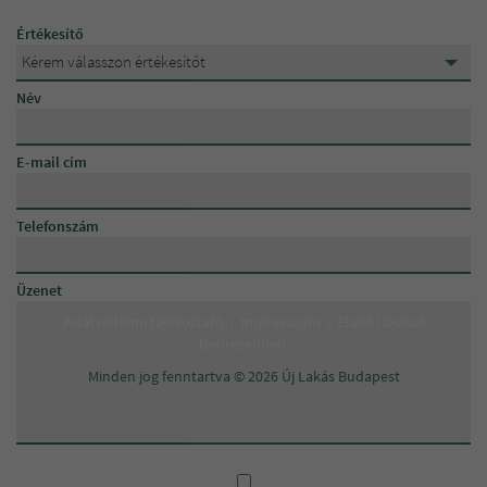
Értékesítő
Kérem válasszon értékesítőt
Kérem válasszon értékesítőt
Név
Szabó Alexandra
E-mail cím
Telefonszám
Üzenet
Adatvédelmi tájékoztató
|
Impresszum
|
Eladó lakások
Debrecenben
Minden jog fenntartva © 2026 Új Lakás Budapest