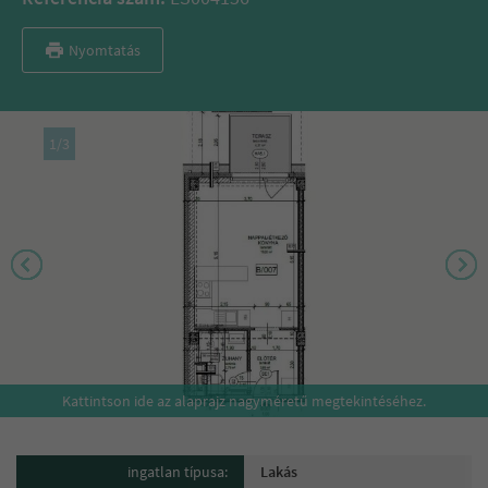
Nyomtatás
1
/
3
Kattintson ide az alaprajz nagyméretű megtekintéséhez.
ingatlan típusa:
Lakás