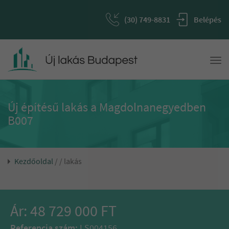
(30) 749-8831
Belépés
Togg
navi
Új építésű lakás a Magdolnanegyedben
B007
Kezdőoldal
/
/ lakás
Ár: 48 729 000 FT
Referencia szám:
LS004156