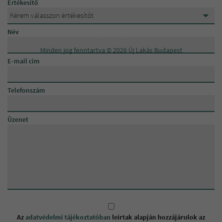
Értékesítő
Kérem válasszon értékesítőt
XX.
Kérem válasszon értékesítőt
Adatvédelmi tájékoztató
|
Impresszum
|
Eladó lakások
Név
Debrecenben
XXI.
Lévainé Julika
Minden jog fenntartva © 2026 Új Lakás Budapest
XXII.
E-mail cím
Juhász István
XXIII.
Telefonszám
Egyéb
Üzenet
Az
adatvédelmi tájékoztatóban
leírtak alapján hozzájárulok az