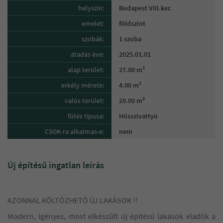
helyszín:
Budapest VIII.ker.
emelet:
földszint
szobák:
1 szoba
átadás éve:
2025.01.01
alap terület:
27.00 m²
erkély mérete:
4.00 m²
valós terület:
29.00 m²
fűtés típusa:
Hősszivattyú
CSOK-ra alkalmas-e:
nem
Új építésű ingatlan leírás
AZONNAL KÖLTÖZHETŐ ÚJ LAKÁSOK !!
Modern, igényes, most elkészült új építésű lakások eladók a