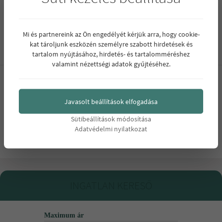
Felkeltettem érdeklődését? Bővebb információért várom
megkeresését!
Mi és partnereink az Ön engedélyét kérjük arra, hogy cookie-
kat tároljunk eszközén személyre szabott hirdetések és
tartalom nyújtásához, hirdetés- és tartalomméréshez
valamint nézettségi adatok gyűjtéséhez.
Projekt
Javasolt beállítások elfogadása
Új lakások a Magdolnagyedben
Sütibeállítások módosítása
Adatvédelmi nyilatkozat
INGATLAN KERESŐ
Maximum ár