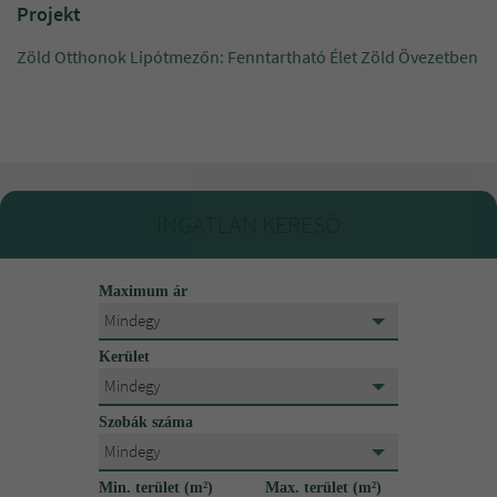
Projekt
Zöld Otthonok Lipótmezőn: Fenntartható Élet Zöld Övezetben
INGATLAN KERESŐ
Maximum ár
Mindegy
Mindegy
Kerület
15 000 000 Ft
Mindegy
Mindegy
Szobák száma
20 000 000 Ft
I.
Mindegy
Mindegy
25 000 000 Ft
Min. terület (m²)
Max. terület (m²)
II.