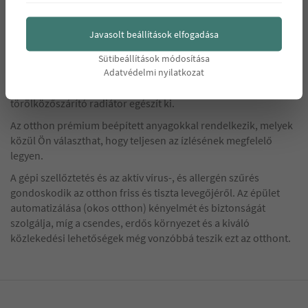
élvezheti a természetes fényt és a kellemes hangulatot.
Javasolt beállítások elfogadása
Az épület fenntartható forrású építőanyagok felhasználásával
készül, így környezettudatos otthonát élvezheti.
Sütibeállítások módosítása
Adatvédelmi nyilatkozat
A kényelmes hűtés-fűtésről hőszivattyú gondoskodik, melyet
konyhában és fürdőszobákban padló temperálás, valamint
törölközőszárító radiátor egészít ki.
Az otthon prémium beépített anyagokkal rendelkezik, melyek
közül Ön választhat, hogy teljesen az ízlésének megfelelő
legyen.
A gépi szellőztetés és az aktív vírus-, és allergén szűrés
gondoskodik az otthon friss és tiszta levegőjéről. Az épület
automatizálása (okos otthon) kényelmét és biztonságát
szolgálja, míg a csendes, erdős környezet és a kiváló
közlekedési lehetőségek még vonzóbbá teszik ezt az otthont.