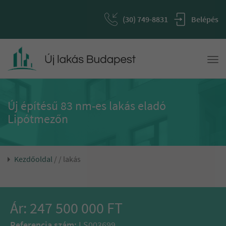
(30) 749-8831
Belépés
Togg
navi
Új építésű 83 nm-es lakás eladó
Lipótmezőn
Kezdőoldal
/
/ lakás
Ár: 247 500 000 FT
Referencia szám:
LS003699