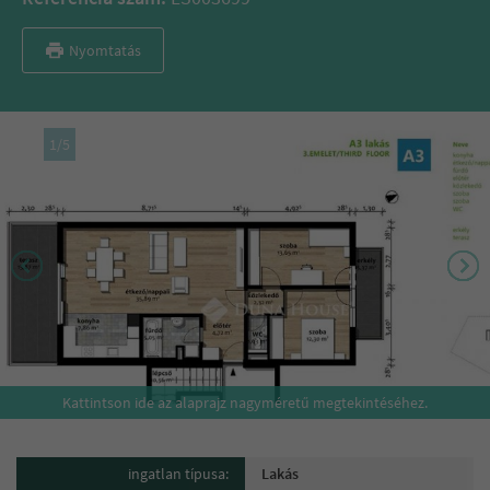
Nyomtatás
1
/
5
Kattintson ide az alaprajz nagyméretű megtekintéséhez.
ingatlan típusa:
Lakás