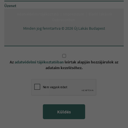
Üzenet
XX.
Adatvédelmi tájékoztató
|
Impresszum
|
Eladó lakások
XXI.
Debrecenben
Minden jog fenntartva © 2026 Új Lakás Budapest
XXII.
XXIII.
Egyéb
Az
adatvédelmi tájékoztatóban
leírtak alapján hozzájárulok az
adataim kezeléséhez.
Küldés