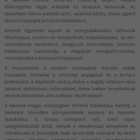
többségéhez tágas erkélyek és teraszok tartoznak. Az
épületben három parkoló szint, valamint közös, illetve egyéni
tároló helyiségek kerülnek kialakításra.
Kiemelt figyelmet kapott az energiatakarékos otthonok
létrehozása, modern és fenntartható megoldásokkal. Az AA+
minősítéssel rendelkező levegő/víz hőszivattyús rendszer
hatékonyan hasznosítja a megújuló energiaforrásokat,
minimalizálva a környezeti hatásokat.
A tervezésénél a modern minimalista trendek voltak
irányadók, kiemelve a minőségi anyagokat és a kortárs
kivitelezést. A Népfürdő utcára, illetve a Dagály sétányra néző
lakások, elektromos redőnyökkel, illetve balkon árnyékolóval
lesznek felszerelve, ami a vételár részét képezi!
A lakások magas minőségben történő kialakítása mellett, a
lakópark közvetlen környezetének ésszerű és hasznos
kialakítása, is fontos szempont volt, ezért olyan
szolgáltatásokat kínál, melyek a mindennapi kényelmet és
szórakozást is biztosítják majd az ott élők számára! Az belső
udvarban játszótér, sportpályák, mászófal, streetworkout