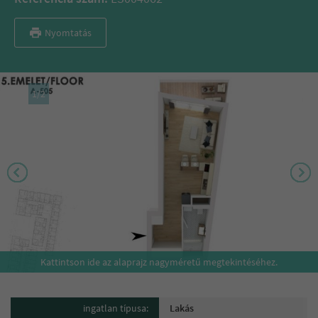
Nyomtatás
1
/
2
Kattintson ide az alaprajz nagyméretű megtekintéséhez.
ingatlan típusa:
Lakás