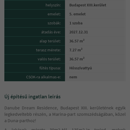
helyszín:
Budapest XIII.kerület
emelet:
5. emelet
szobák:
1 szoba
átadás éve:
2027.12.31
alap terület:
36.57 m²
terasz mérete:
7.27 m²
valós terület:
36.57 m²
fűtés típusa:
Hősszivattyú
CSOK-ra alkalmas-e:
nem
Új építésű ingatlan leírás
Danube Dream Residence, Budapest XIII. kerületének egyik
legkedveltebb részén, a Marina-part szomszédságában, közel
a Duna-parthoz!
A lakások mérete 30m2-től 135m2-ig terjed, melyek